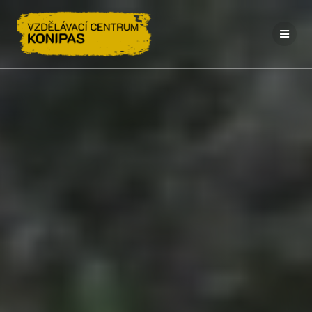
Přeskočit
na
obsah