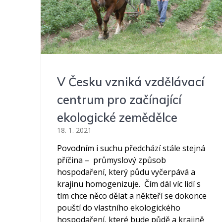
V Česku vzniká vzdělávací
centrum pro začínající
ekologické zemědělce
18. 1. 2021
Povodním i suchu předchází stále stejná
příčina – průmyslový způsob
hospodaření, který půdu vyčerpává a
krajinu homogenizuje. Čím dál víc lidí s
tím chce něco dělat a někteří se dokonce
pouští do vlastního ekologického
hospodaření, které bude půdě a krajině