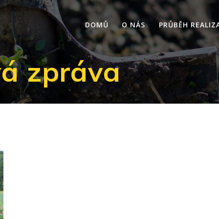
DOMŮ
O NÁS
PRŮBĚH REALIZ
vá zpráva