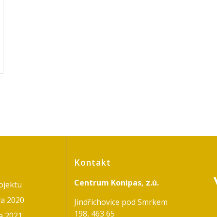
Kontakt
Centrum Konipas, z.ú.
ojektu
va 2020
Jindřichovice pod Smrkem
198, 463 65
a 2021