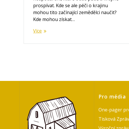
prospívat. Kde se ale péči o krajinu
mohou tito začínající zemědělci naučit?
Kde mohou získat…
Více
Pro média
One-pager pr
Tisková Zprá
Výroční zpráv