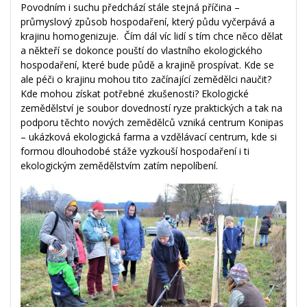
Povodním i suchu předchází stále stejná příčina –
průmyslový způsob hospodaření, který půdu vyčerpává a
krajinu homogenizuje. Čím dál víc lidí s tím chce něco dělat
a někteří se dokonce pouští do vlastního ekologického
hospodaření, které bude půdě a krajině prospívat. Kde se
ale péči o krajinu mohou tito začínající zemědělci naučit?
Kde mohou získat potřebné zkušenosti? Ekologické
zemědělství je soubor dovedností ryze praktických a tak na
podporu těchto nových zemědělců vzniká centrum Konipas
– ukázková ekologická farma a vzdělávací centrum, kde si
formou dlouhodobé stáže vyzkouší hospodaření i ti
ekologickým zemědělstvím zatím nepolíbení.