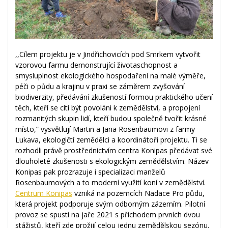
,,Cílem projektu je v Jindřichovicích pod Smrkem vytvořit
vzorovou farmu demonstrující životaschopnost a
smysluplnost ekologického hospodaření na malé výměře,
péči o půdu a krajinu v praxi se záměrem zvyšování
biodiverzity, předávání zkušeností formou praktického učení
těch, kteří se cítí být povoláni k zemědělství, a propojení
rozmanitých skupin lidí, kteří budou společně tvořit krásné
místo,” vysvětlují Martin a Jana Rosenbaumovi z farmy
Lukava, ekologičtí zemědělci a koordinátoři projektu. Ti se
rozhodli právě prostřednictvím centra Konipas předávat své
dlouholeté zkušenosti s ekologickým zemědělstvím. Název
Konipas pak prozrazuje i specializaci manželů
Rosenbaumových a to moderní využití koní v zemědělství.
Centrum Konipas
vzniká na pozemcích Nadace Pro půdu,
která projekt podporuje svým odborným zázemím. Pilotní
provoz se spustí na jaře 2021 s příchodem prvních dvou
stážistů, kteří zde prožijí celou jednu zemědělskou sezónu.