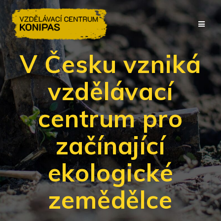
Přeskočit
na
obsah
V Česku vzniká
vzdělávací
centrum pro
začínající
ekologické
zemědělce