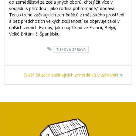
do zemědělství ze zcela jiných oborů, chtějí žít více v
souladu s přírodou i jako rodina pohromadě,” dodává.
Tento trend začínajících zemědělců z městského prostředí
a bez předchozích velkých zkušeností se objevuje také v
dalších zemích Evropy, jako například ve Francii, Belgii,
Velké Británii či Španělsku.
TISKOVÁ ZPRÁVA
Navigace
Další
Další:
Situace začínajících zemědělců v zahraničí
pro
příspěvek:
příspěvek