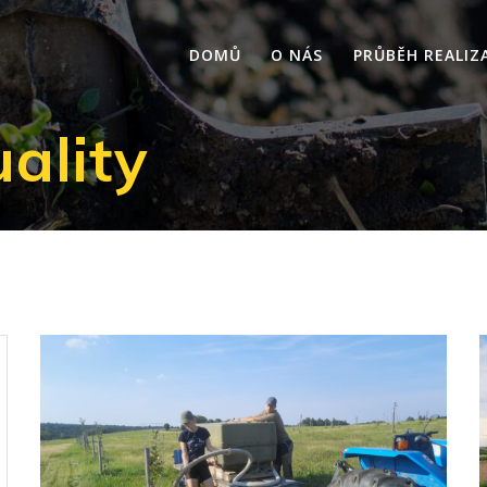
DOMŮ
O NÁS
PRŮBĚH REALIZ
ality