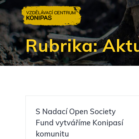
Přeskočit
na
obsah
Rubrika:
Aktu
S Nadací Open Society
Fund vytváříme Konipasí
komunitu