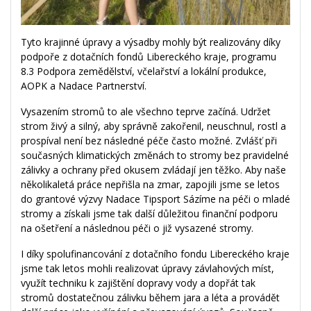
Tyto krajinné úpravy a výsadby mohly být realizovány díky
podpoře z dotačních fondů Libereckého kraje, programu
8.3 Podpora zemědělství, včelařství a lokální produkce,
AOPK a Nadace Partnerství.
Vysazením stromů to ale všechno teprve začíná. Udržet
strom živý a silný, aby správně zakořenil, neuschnul, rostl a
prospíval není bez následné péče často možné. Zvlášť při
současných klimatických změnách to stromy bez pravidelné
zálivky a ochrany před okusem zvládají jen těžko. Aby naše
několikaletá práce nepřišla na zmar, zapojili jsme se letos
do grantové výzvy Nadace Tipsport Sázíme na péči o mladé
stromy a získali jsme tak další důležitou finanční podporu
na ošetření a následnou péči o již vysazené stromy.
I díky spolufinancování z dotačního fondu Libereckého kraje
jsme tak letos mohli realizovat úpravy závlahových míst,
využít techniku k zajištění dopravy vody a dopřát tak
stromů dostatečnou zálivku během jara a léta a provádět