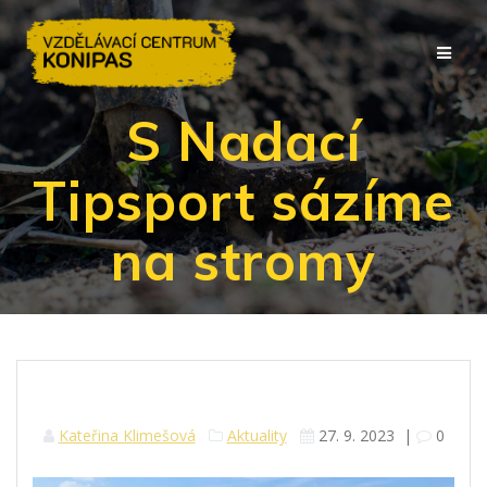
Přeskočit
na
obsah
S Nadací
Tipsport sázíme
na stromy
Kateřina Klimešová
Aktuality
27. 9. 2023
|
0