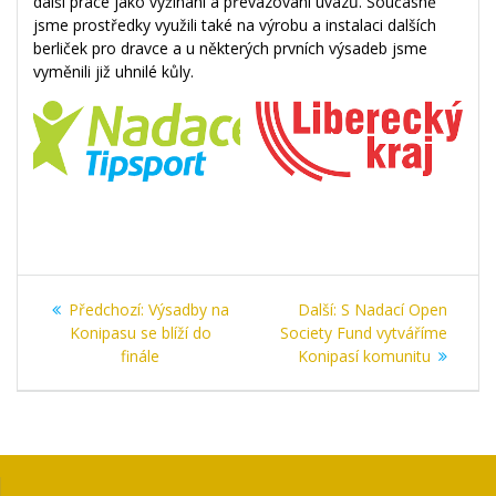
další práce jako vyžínání a převazování úvazů. Současně
jsme prostředky využili také na výrobu a instalaci dalších
berliček pro dravce a u některých prvních výsadeb jsme
vyměnili již uhnilé kůly.
Navigace
Předchozí
Další
Předchozí:
Výsadby na
Další:
S Nadací Open
pro
příspěvek:
příspěvek:
Konipasu se blíží do
Society Fund vytváříme
finále
Konipasí komunitu
příspěvek